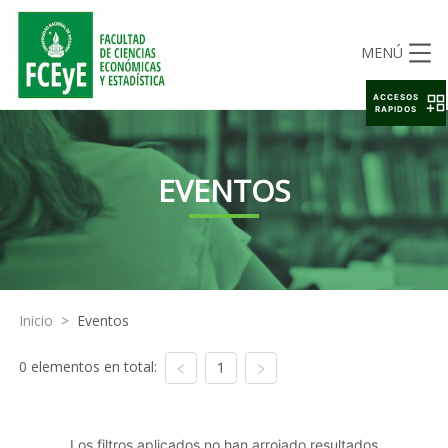
MENÚ
ACCESOS
RAPIDOS
EVENTOS
Inicio
>
Eventos
0 elementos en total:
1
Los filtros aplicados no han arrojado resultados