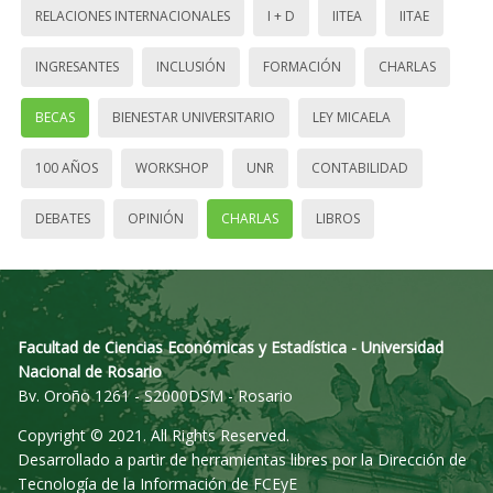
RELACIONES INTERNACIONALES
I + D
IITEA
IITAE
INGRESANTES
INCLUSIÓN
FORMACIÓN
CHARLAS
BECAS
BIENESTAR UNIVERSITARIO
LEY MICAELA
100 AÑOS
WORKSHOP
UNR
CONTABILIDAD
DEBATES
OPINIÓN
CHARLAS
LIBROS
Facultad de Ciencias Económicas y Estadística - Universidad
Nacional de Rosario
Bv. Oroño 1261 - S2000DSM - Rosario
Copyright © 2021. All Rights Reserved.
Desarrollado a partir de herramientas libres por la Dirección de
Tecnología de la Información de FCEyE