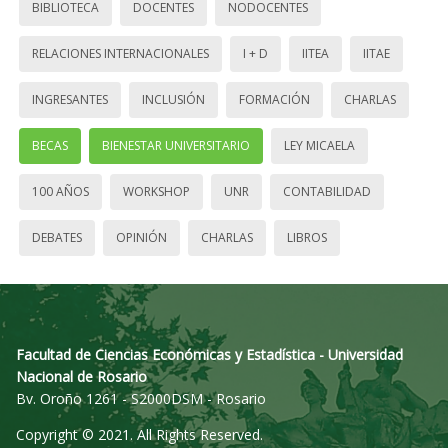
BIBLIOTECA
DOCENTES
NODOCENTES
RELACIONES INTERNACIONALES
I + D
IITEA
IITAE
INGRESANTES
INCLUSIÓN
FORMACIÓN
CHARLAS
BECAS
BIENESTAR UNIVERSITARIO
LEY MICAELA
100 AÑOS
WORKSHOP
UNR
CONTABILIDAD
DEBATES
OPINIÓN
CHARLAS
LIBROS
Facultad de Ciencias Económicas y Estadística - Universidad
Nacional de Rosario
Bv. Oroño 1261 - S2000DSM - Rosario
Copyright © 2021. All Rights Reserved.