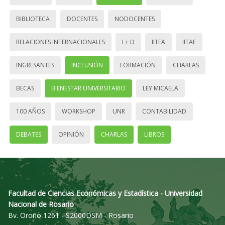
BIBLIOTECA
DOCENTES
NODOCENTES
RELACIONES INTERNACIONALES
I + D
IITEA
IITAE
INGRESANTES
INCLUSIÓN
FORMACIÓN
CHARLAS
BECAS
BIENESTAR UNIVERSITARIO
LEY MICAELA
100 AÑOS
WORKSHOP
UNR
CONTABILIDAD
DEBATES
OPINIÓN
CHARLAS
LIBROS
Facultad de Ciencias Económicas y Estadística - Universidad
Nacional de Rosario
Bv. Oroño 1261 - S2000DSM - Rosario