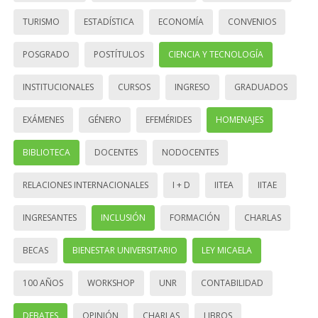
TURISMO
ESTADÍSTICA
ECONOMÍA
CONVENIOS
POSGRADO
POSTÍTULOS
CIENCIA Y TECNOLOGÍA
INSTITUCIONALES
CURSOS
INGRESO
GRADUADOS
EXÁMENES
GÉNERO
EFEMÉRIDES
HOMENAJES
BIBLIOTECA
DOCENTES
NODOCENTES
RELACIONES INTERNACIONALES
I + D
IITEA
IITAE
INGRESANTES
INCLUSIÓN
FORMACIÓN
CHARLAS
BECAS
BIENESTAR UNIVERSITARIO
LEY MICAELA
100 AÑOS
WORKSHOP
UNR
CONTABILIDAD
DEBATES
OPINIÓN
CHARLAS
LIBROS