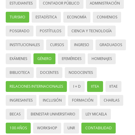
ESTUDIANTES
CONTADOR PÚBLICO
ADMINISTRACIÓN
TURISMO
ESTADÍSTICA
ECONOMÍA
CONVENIOS
POSGRADO
POSTÍTULOS
CIENCIA Y TECNOLOGÍA
INSTITUCIONALES
CURSOS
INGRESO
GRADUADOS
EXÁMENES
GÉNERO
EFEMÉRIDES
HOMENAJES
BIBLIOTECA
DOCENTES
NODOCENTES
RELACIONES INTERNACIONALES
I + D
IITEA
IITAE
INGRESANTES
INCLUSIÓN
FORMACIÓN
CHARLAS
BECAS
BIENESTAR UNIVERSITARIO
LEY MICAELA
100 AÑOS
WORKSHOP
UNR
CONTABILIDAD