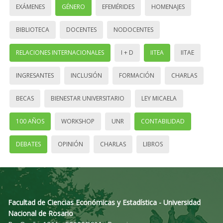
EXÁMENES
GÉNERO
EFEMÉRIDES
HOMENAJES
BIBLIOTECA
DOCENTES
NODOCENTES
RELACIONES INTERNACIONALES
I + D
IITEA
IITAE
INGRESANTES
INCLUSIÓN
FORMACIÓN
CHARLAS
BECAS
BIENESTAR UNIVERSITARIO
LEY MICAELA
100 AÑOS
WORKSHOP
UNR
CONTABILIDAD
DEBATES
OPINIÓN
CHARLAS
LIBROS
Facultad de Ciencias Económicas y Estadística - Universidad
Nacional de Rosario