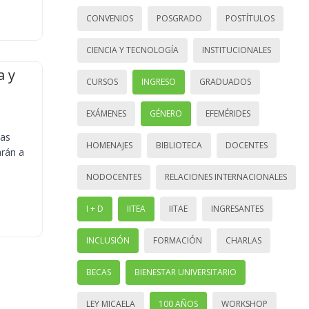
CONVENIOS
POSGRADO
POSTÍTULOS
CIENCIA Y TECNOLOGÍA
INSTITUCIONALES
a y
CURSOS
INGRESO
GRADUADOS
EXÁMENES
GÉNERO
EFEMÉRIDES
ias
HOMENAJES
BIBLIOTECA
DOCENTES
arán a
NODOCENTES
RELACIONES INTERNACIONALES
I + D
IITEA
IITAE
INGRESANTES
INCLUSIÓN
FORMACIÓN
CHARLAS
BECAS
BIENESTAR UNIVERSITARIO
LEY MICAELA
100 AÑOS
WORKSHOP