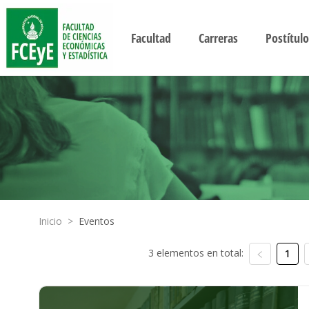
Facultad
Carreras
Postítulo
Inicio
>
Eventos
3 elementos en total:
1