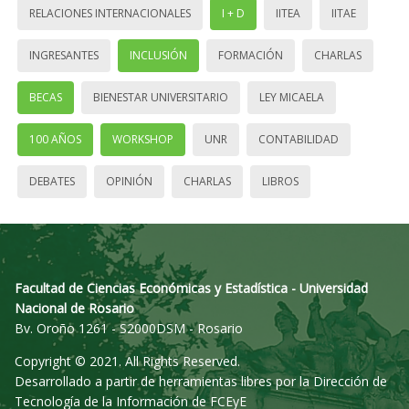
RELACIONES INTERNACIONALES
I + D
IITEA
IITAE
INGRESANTES
INCLUSIÓN
FORMACIÓN
CHARLAS
BECAS
BIENESTAR UNIVERSITARIO
LEY MICAELA
100 AÑOS
WORKSHOP
UNR
CONTABILIDAD
DEBATES
OPINIÓN
CHARLAS
LIBROS
Facultad de Ciencias Económicas y Estadística - Universidad
Nacional de Rosario
Bv. Oroño 1261 - S2000DSM - Rosario
Copyright © 2021. All Rights Reserved.
Desarrollado a partir de herramientas libres por la Dirección de
Tecnología de la Información de FCEyE