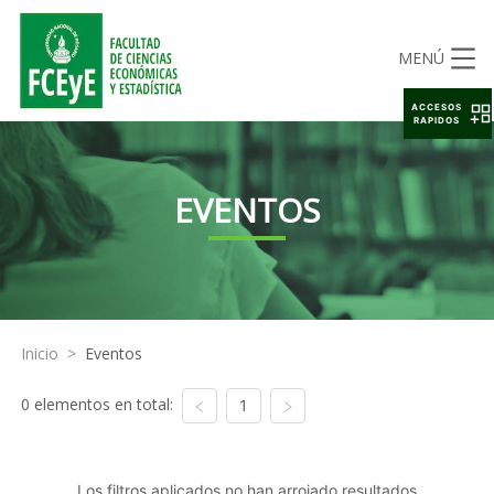
MENÚ
ACCESOS
RAPIDOS
EVENTOS
Inicio
>
Eventos
0 elementos en total:
1
Los filtros aplicados no han arrojado resultados