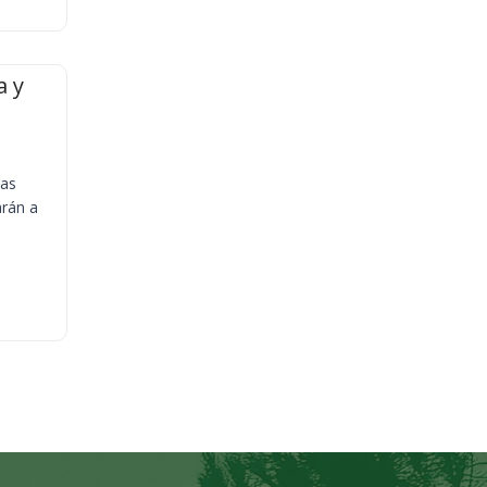
a y
ias
arán a