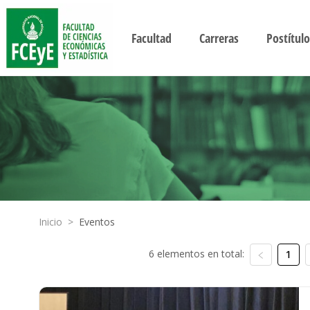
Facultad
Carreras
Postítulo
Inicio
>
Eventos
6 elementos en total:
1