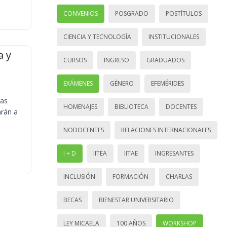
CONVENIOS
POSGRADO
POSTÍTULOS
CIENCIA Y TECNOLOGÍA
INSTITUCIONALES
a y
CURSOS
INGRESO
GRADUADOS
EXÁMENES
GÉNERO
EFEMÉRIDES
ias
HOMENAJES
BIBLIOTECA
DOCENTES
arán a
NODOCENTES
RELACIONES INTERNACIONALES
I + D
IITEA
IITAE
INGRESANTES
INCLUSIÓN
FORMACIÓN
CHARLAS
BECAS
BIENESTAR UNIVERSITARIO
LEY MICAELA
100 AÑOS
WORKSHOP