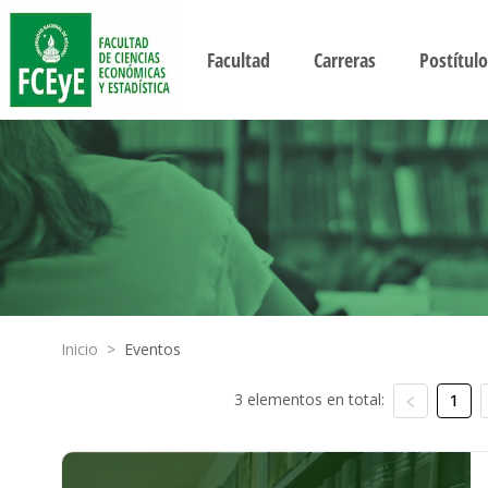
Facultad
Carreras
Postítulo
Inicio
>
Eventos
3 elementos en total:
1