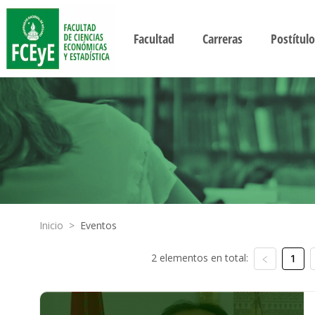
Facultad
Carreras
Postítulo
Inicio
>
Eventos
2 elementos en total:
1