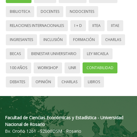
BIBLIOTECA
DOCENTES
NODOCENTES
RELACIONES INTERNACIONALES
I + D
IITEA
IITAE
INGRESANTES
INCLUSIÓN
FORMACIÓN
CHARLAS
BECAS
BIENESTAR UNIVERSITARIO
LEY MICAELA
100 AÑOS
WORKSHOP
UNR
CONTABILIDAD
DEBATES
OPINIÓN
CHARLAS
LIBROS
Facultad de Ciencias Económicas y Estadística - Universidad
Nacional de Rosario
Bv. Oroño 1261 - S2000DSM - Rosario