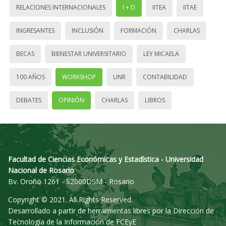
RELACIONES INTERNACIONALES
I + D
IITEA
IITAE
INGRESANTES
INCLUSIÓN
FORMACIÓN
CHARLAS
BECAS
BIENESTAR UNIVERSITARIO
LEY MICAELA
100 AÑOS
WORKSHOP
UNR
CONTABILIDAD
DEBATES
OPINIÓN
CHARLAS
LIBROS
Facultad de Ciencias Económicas y Estadística - Universidad
Nacional de Rosario
Bv. Oroño 1261 - S2000DSM - Rosario
Copyright © 2021. All Rights Reserved.
Desarrollado a partir de herramientas libres por la Dirección de
Tecnología de la Información de FCEyE