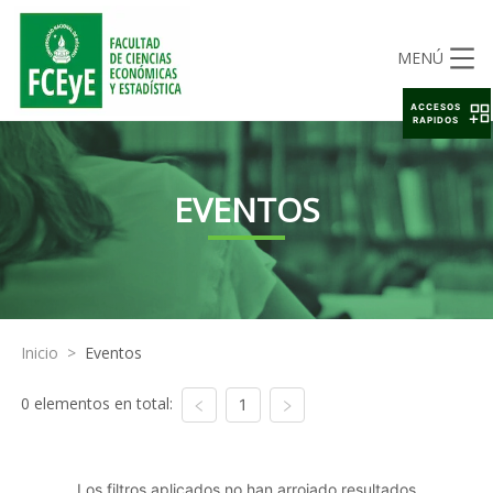
MENÚ
ACCESOS
RAPIDOS
EVENTOS
Inicio
>
Eventos
0 elementos en total:
1
Los filtros aplicados no han arrojado resultados