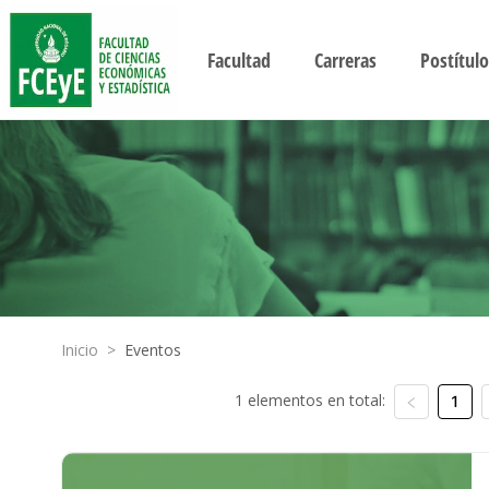
Facultad
Carreras
Postítulo
Inicio
>
Eventos
1 elementos en total:
1