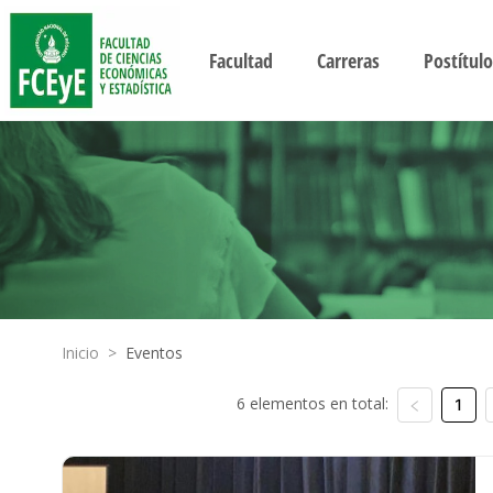
Facultad
Carreras
Postítulo
Inicio
>
Eventos
6 elementos en total:
1