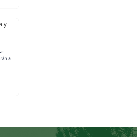
a y
ias
arán a