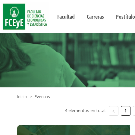
Facultad
Carreras
Postítulo
Inicio
>
Eventos
4 elementos en total:
1