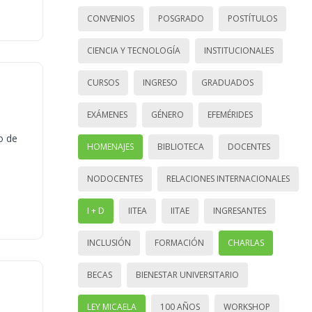
CONVENIOS
POSGRADO
POSTÍTULOS
CIENCIA Y TECNOLOGÍA
INSTITUCIONALES
CURSOS
INGRESO
GRADUADOS
EXÁMENES
GÉNERO
EFEMÉRIDES
o de
HOMENAJES
BIBLIOTECA
DOCENTES
NODOCENTES
RELACIONES INTERNACIONALES
I + D
IITEA
IITAE
INGRESANTES
INCLUSIÓN
FORMACIÓN
CHARLAS
BECAS
BIENESTAR UNIVERSITARIO
LEY MICAELA
100 AÑOS
WORKSHOP