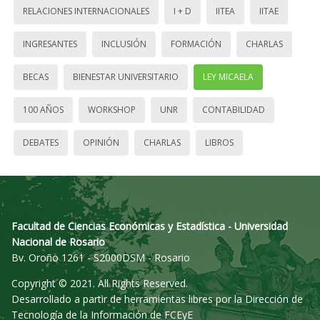
RELACIONES INTERNACIONALES
I + D
IITEA
IITAE
INGRESANTES
INCLUSIÓN
FORMACIÓN
CHARLAS
BECAS
BIENESTAR UNIVERSITARIO
LEY MICAELA
100 AÑOS
WORKSHOP
UNR
CONTABILIDAD
DEBATES
OPINIÓN
CHARLAS
LIBROS
Facultad de Ciencias Económicas y Estadística - Universidad
Nacional de Rosario
Bv. Oroño 1261 - S2000DSM - Rosario
Copyright © 2021. All Rights Reserved.
Desarrollado a partir de herramientas libres por la Dirección de
Tecnología de la Información de FCEyE