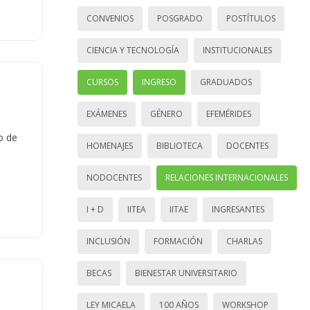
CONVENIOS
POSGRADO
POSTÍTULOS
CIENCIA Y TECNOLOGÍA
INSTITUCIONALES
CURSOS
INGRESO
GRADUADOS
EXÁMENES
GÉNERO
EFEMÉRIDES
o de
HOMENAJES
BIBLIOTECA
DOCENTES
NODOCENTES
RELACIONES INTERNACIONALES
I + D
IITEA
IITAE
INGRESANTES
INCLUSIÓN
FORMACIÓN
CHARLAS
BECAS
BIENESTAR UNIVERSITARIO
LEY MICAELA
100 AÑOS
WORKSHOP