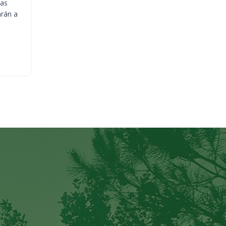
ias
arán a