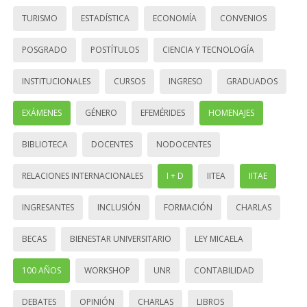
TURISMO
ESTADÍSTICA
ECONOMÍA
CONVENIOS
POSGRADO
POSTÍTULOS
CIENCIA Y TECNOLOGÍA
INSTITUCIONALES
CURSOS
INGRESO
GRADUADOS
EXÁMENES
GÉNERO
EFEMÉRIDES
HOMENAJES
BIBLIOTECA
DOCENTES
NODOCENTES
RELACIONES INTERNACIONALES
I + D
IITEA
IITAE
INGRESANTES
INCLUSIÓN
FORMACIÓN
CHARLAS
BECAS
BIENESTAR UNIVERSITARIO
LEY MICAELA
100 AÑOS
WORKSHOP
UNR
CONTABILIDAD
DEBATES
OPINIÓN
CHARLAS
LIBROS