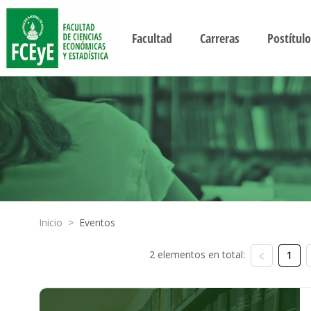
Facultad
Carreras
Postítulo
Inicio
>
Eventos
2 elementos en total:
1