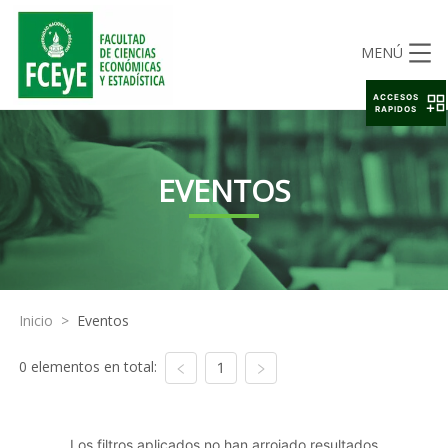
MENÚ
ACCESOS
RAPIDOS
EVENTOS
Inicio
>
Eventos
0 elementos en total:
1
Los filtros aplicados no han arrojado resultados