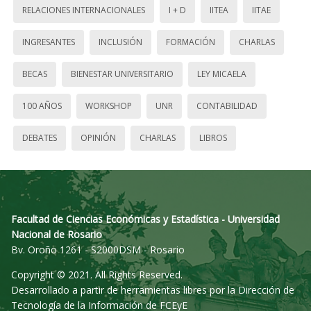
RELACIONES INTERNACIONALES
I + D
IITEA
IITAE
INGRESANTES
INCLUSIÓN
FORMACIÓN
CHARLAS
BECAS
BIENESTAR UNIVERSITARIO
LEY MICAELA
100 AÑOS
WORKSHOP
UNR
CONTABILIDAD
DEBATES
OPINIÓN
CHARLAS
LIBROS
Facultad de Ciencias Económicas y Estadística - Universidad
Nacional de Rosario
Bv. Oroño 1261 - S2000DSM - Rosario
Copyright © 2021. All Rights Reserved.
Desarrollado a partir de herramientas libres por la Dirección de
Tecnología de la Información de FCEyE